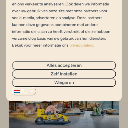
en ons verkeer te analyseren. Ook delen we informatie
Animatie
over uw gebruik van onze site met onze partners voor
social media, adverteren en analyse. Deze partners
Op onze camping wordt tijdens de landelijke
kunnen deze gegevens combineren met andere
schoolvakanties veel georganiseerd om alle
informatie die u aan ze heeft verstrekt of die ze hebben
kinderen een onvergetelijke vakantie te
verzameld op basis van uw gebruik van hun diensten.
bezorgen.
Bekijk voor meer informatie ons
privacybeleid
.
Meer
Alles accepteren
Zelf instellen
Weigeren
In de omgeving: 0km
NL