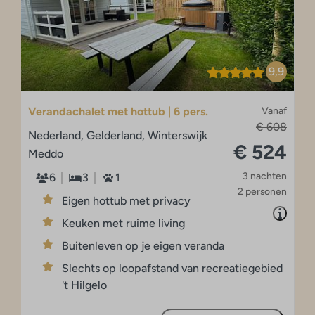
9,9
Verandachalet met hottub | 6 pers.
Vanaf
€ 608
Nederland, Gelderland, Winterswijk
€ 524
Meddo
3 nachten
6
3
1
2 personen
Eigen hottub met privacy
Keuken met ruime living
Buitenleven op je eigen veranda
Slechts op loopafstand van recreatiegebied
't Hilgelo