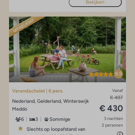
Bekijken
UITGELICHT
9,5
Verandachalet | 6 pers.
Vanaf
€ 497
Nederland, Gelderland, Winterswijk
€ 430
Meddo
3 nachten
6
3
Sommige
2 personen
Slechts op loopafstand van