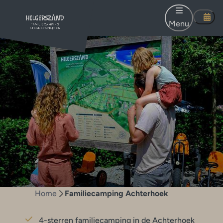
Menu
Home
Familiecamping Achterhoek
4-sterren familiecamping in de Achterhoek