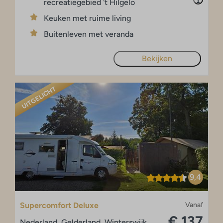
recreatiegebied 't Hilgelo
Keuken met ruime living
Buitenleven met veranda
Bekijken
UITGELICHT
9,4
Supercomfort Deluxe
Vanaf
€ 137
Nederland, Gelderland, Winterswijk