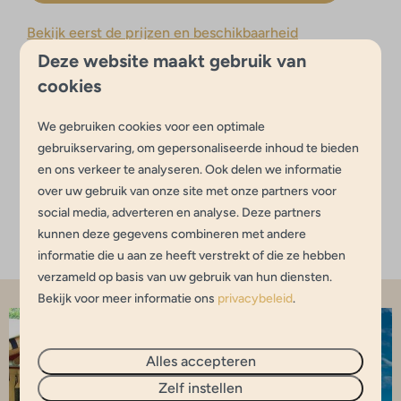
Bekijk eerst de prijzen en beschikbaarheid
Deze website maakt gebruik van
cookies
Onze toffe faciliteiten:
Animatie (in schoolvakanties)
We gebruiken cookies voor een optimale
gebruikservaring, om gepersonaliseerde inhoud te bieden
Strandpaviljoen
en ons verkeer te analyseren. Ook delen we informatie
Recreatieplas
over uw gebruik van onze site met onze partners voor
Fietsverhuur
social media, adverteren en analyse. Deze partners
kunnen deze gegevens combineren met andere
informatie die u aan ze heeft verstrekt of die ze hebben
verzameld op basis van uw gebruik van hun diensten.
Bekijk voor meer informatie ons
privacybeleid
.
Alles accepteren
Zelf instellen