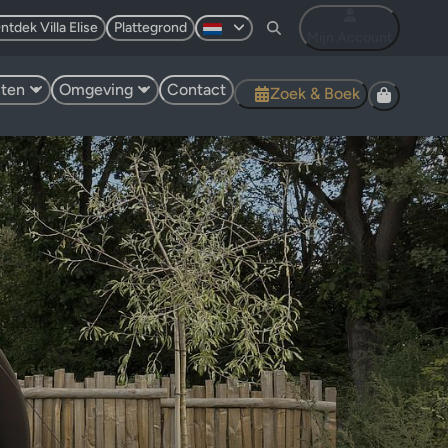
ntdek Villa Elise
Plattegrond
Mijn Account
eiten
Omgeving
Contact
Zoek & Boek