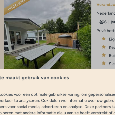
UITGELICHT
Verandach
Nederland
6
Privé hot
Eig
Keu
Bui
Sle
te maakt gebruik van cookies
9,9
ookies voor een optimale gebruikservaring, om gepersonalise
Luxe vaka
verkeer te analyseren. Ook delen we informatie over uw gebrui
Nederland
ers voor social media, adverteren en analyse. Deze partners 
neren met andere informatie die u aan ze heeft verstrekt of 
7