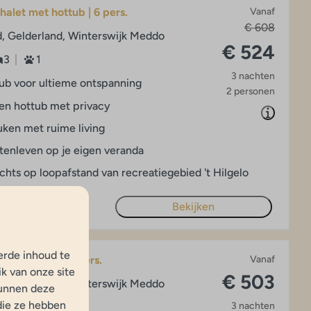
alet met hottub | 6 pers.
Vanaf
€ 608
, Gelderland, Winterswijk Meddo
€ 524
3
1
3 nachten
tub voor ultieme ontspanning
2 personen
en hottub met privacy
ken met ruime living
tenleven op je eigen veranda
chts op loopafstand van recreatiegebied 't Hilgelo
Bekijken
erde inhoud te
ntiewoning | 7 pers.
Vanaf
k van onze site
€ 503
, Gelderland, Winterswijk Meddo
kunnen deze
die ze hebben
3 nachten
3
2