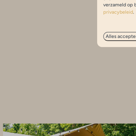
verzameld op b
Met verwarmd privé sanitair (2)
privacybeleid
.
Alles accepte