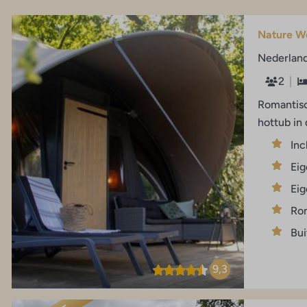
Nature We
Nederland
2
Romantisc
hottub in
Inc
Eig
Eig
Rom
Bui
9,3