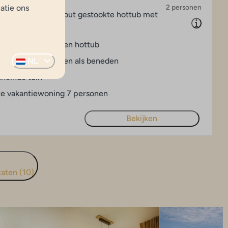
atie ons
2 personen
inclusief sauna en hout gestookte hottub met
lness: met sauna en hottub
NL
dkamer zowel boven als beneden
heinde tuin
e vakantiewoning 7 personen
Bekijken
taten (10)