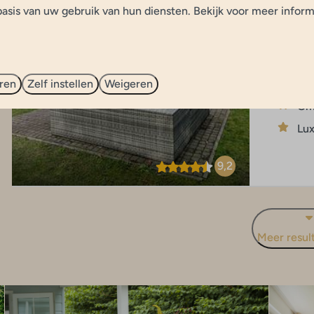
asis van uw gebruik van hun diensten. Bekijk voor meer inform
Verblijf 
privacy
Wel
ren
Zelf instellen
Weigeren
Ba
Om
Lux
9,2
Meer resul