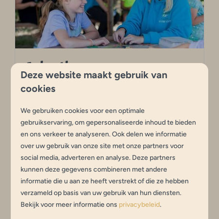
Animatie
Deze website maakt gebruik van
Op onze camping wordt tijdens de landelijke
cookies
schoolvakanties veel georganiseerd om alle
kinderen een onvergetelijke vakantie te
We gebruiken cookies voor een optimale
gebruikservaring, om gepersonaliseerde inhoud te bieden
bezorgen.
en ons verkeer te analyseren. Ook delen we informatie
over uw gebruik van onze site met onze partners voor
Meer
social media, adverteren en analyse. Deze partners
kunnen deze gegevens combineren met andere
informatie die u aan ze heeft verstrekt of die ze hebben
verzameld op basis van uw gebruik van hun diensten.
In de omgeving: 0km
Bekijk voor meer informatie ons
privacybeleid
.