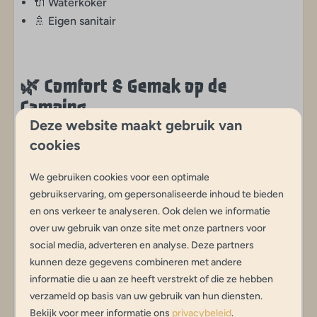
🔌 Waterkoker
🚿 Eigen sanitair
🌿
Comfort & Gemak op de
Camping
Deze website maakt gebruik van
Geniet van een zorgeloze vakantie
cookies
dankzij:
We gebruiken cookies voor een optimale
gebruikservaring, om gepersonaliseerde inhoud te bieden
🌱
Ruime plek rondom de tent
en ons verkeer te analyseren. Ook delen we informatie
🪑
Compleet gemeubileerd – binnen én buiten
over uw gebruik van onze site met onze partners voor
🛌
Echte bedden met opgemaakt bedlinnen
social media, adverteren en analyse. Deze partners
🚽
Privébadkamer met toilet, douche en wastafel
kunnen deze gegevens combineren met andere
🎠
Speeltuintje direct voor de tent
informatie die u aan ze heeft verstrekt of die ze hebben
🚸
Autovrije zone – veilig en kindvriendelijk
verzameld op basis van uw gebruik van hun diensten.
Bekijk voor meer informatie ons
privacybeleid
.