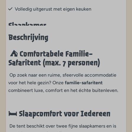
Volledig uitgerust met eigen keuken
Slaapkamer
Beschrijving
Bedden aanwezig
⛺️
Comfortabele Familie-
Woonruimte
Safaritent (max. 7 personen)
Ruime woonkamer
Compleet gemeubileerd
Op zoek naar een ruime, sfeervolle accommodatie
voor het hele gezin? Onze
familie-safaritent
Buiten
combineert luxe, comfort en het échte buitenleven.
Kindvriendelijk
🛏️
Slaapcomfort voor Iedereen
Tafel en stoelen, servies- en
De tent beschikt over twee fijne slaapkamers en is
bestekset