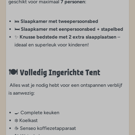
geschikt voor maximaal
7 personen
:
Glamping
🛌
Slaapkamer met tweepersoonsbed
Huisdieren
🛏️
Slaapkamer met eenpersoonsbed + stapelbed
✨
Knusse bedstede met 2 extra slaapplaatsen
–
Huisdieren toegestaan
ideaal en superleuk voor kinderen!
Faciliteiten
Met speeltuintje
🍽️
Volledig Ingerichte Tent
Kinderen
Alles wat je nodig hebt voor een ontspannen verblijf
is aanwezig:
Op loopafstand van indoor Avonturenpark
Animatie tijdens landelijke schoolvakantie
🍳 Complete keuken
Waterpret op loopafstand van 't Hilgelo
❄️ Koelkast
Speeltuintje op bijna elk veld
☕ Senseo koffiezetapparaat