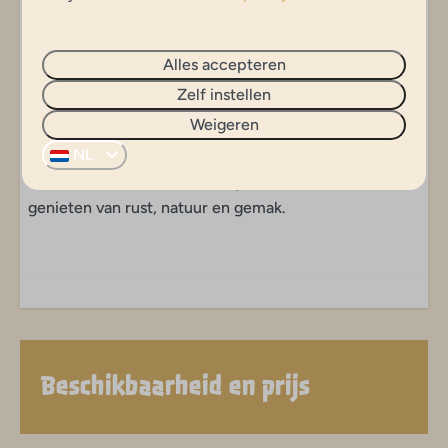
Alles accepteren
✨
De Ideale Gezinstent voor Een
Zelf instellen
Onvergetelijke Vakantie
Weigeren
NL
Comfort, ruimte en avontuur komen samen in deze
luxe safaritent. Perfect voor gezinnen die willen
genieten van rust, natuur en gemak.
Beschikbaarheid en prijs