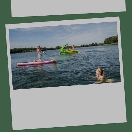
glijbanen, trampolines en een zandbak.
Recreatieplas 't Hilgelo
Dé plek om heerlijk te gaan zwemmen,
roeien, surfen, waterfietsen of vissen.