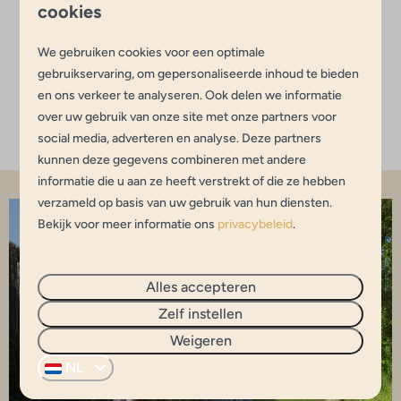
Verbeterde nachtrust
cookies
Stressvermindering
We gebruiken cookies voor een optimale
Verbeterde weerstand
gebruikservaring, om gepersonaliseerde inhoud te bieden
Ultieme ontspanning
en ons verkeer te analyseren. Ook delen we informatie
Mentale en fysieke welzijn
over uw gebruik van onze site met onze partners voor
social media, adverteren en analyse. Deze partners
kunnen deze gegevens combineren met andere
informatie die u aan ze heeft verstrekt of die ze hebben
verzameld op basis van uw gebruik van hun diensten.
Bekijk voor meer informatie ons
privacybeleid
.
Alles accepteren
Zelf instellen
Weigeren
NL