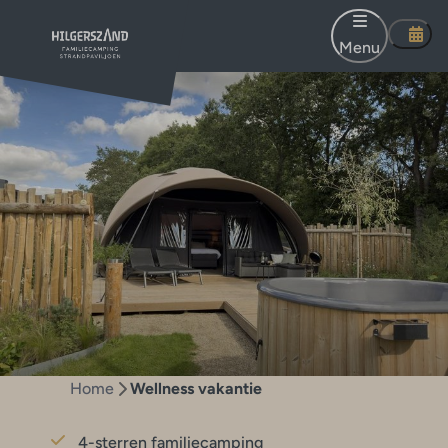
Menu
Home
Wellness vakantie
4-sterren familiecamping