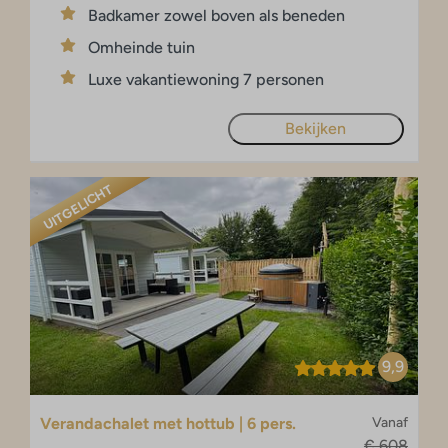
Badkamer zowel boven als beneden
Omheinde tuin
Luxe vakantiewoning 7 personen
Bekijken
UITGELICHT
9,9
Verandachalet met hottub | 6 pers.
Vanaf
€ 608