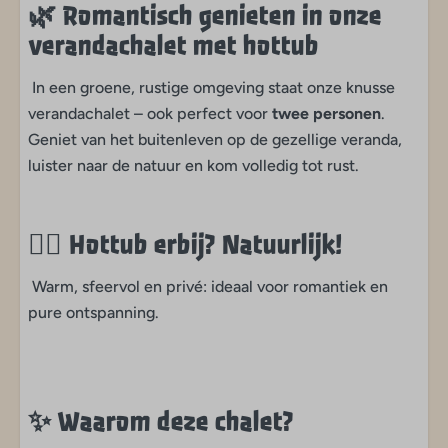
🌿
Romantisch genieten in onze
Huisdieren toegestaan
verandachalet met hottub
Faciliteiten
In een groene, rustige omgeving staat onze knusse
verandachalet – ook perfect voor
twee personen
.
Inclusief airconditioning
Geniet van het buitenleven op de gezellige veranda,
Inclusief hottub
luister naar de natuur en kom volledig tot rust.
Wellness
🧖‍♀️
Hottub erbij? Natuurlijk!
Inclusief hottub met veel privacy
Warm, sfeervol en privé: ideaal voor romantiek en
Kinderen
pure ontspanning.
Animatie tijdens landelijke schoolvakantie
Op loopafstand van indoor Avonturenpark
Waterpret op loopafstand van 't Hilgelo
✨
Waarom deze chalet?
Speeltuintje op bijna elk veld