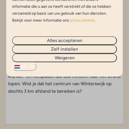
Onze verandachalets op de camping zijn voorzien van
informatie die u aan ze heeft verstrekt of die ze hebben
een CV installatie en airco. Dit betekent dat je in ieder
verzameld op basis van uw gebruik van hun diensten.
seizoen goed kunt vertoeven in de chalet. De chalet
Bekijk voor meer informatie ons
privacybeleid
.
bestaat uit een uitgebreide keuken met vaatwasser &
oven, badkamer met wasbak en douche, separaat
toilet, ruime living en drie slaapkamers - waarvan 1
Alles accepteren
slaapkamer met stapelbed. Vanuit de living kijk je uit
Zelf instellen
op je eigen veranda omringd door een groene
Weigeren
omgeving. De chalet ligt centraal op ons park, aan de
NL
oever van recreatieplas 't Hilgelo en direct naast de
wandel- en fietspaden die ook meteen naar het strand
lopen. Wist je dat het centrum van Winterswijk op
slechts 3 km afstand te bereiken is?