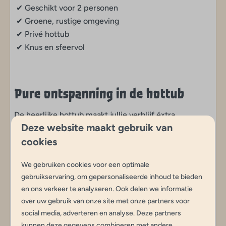
✔ Geschikt voor 2 personen
✔ Groene, rustige omgeving
✔ Privé hottub
✔ Knus en sfeervol
Pure ontspanning in de hottub
De heerlijke hottub maakt jullie verblijf éxtra
Deze website maakt gebruik van
bijzonder. Warm, sfeervol en helemaal privé – perfect
cookies
voor romantische momenten of een welverdiende
pauze na een lange wandeling. Met een beetje geluk
We gebruiken cookies voor een optimale
hoor je ’s avonds alleen de wind tussen de bomen.
gebruikservaring, om gepersonaliseerde inhoud te bieden
en ons verkeer te analyseren. Ook delen we informatie
over uw gebruik van onze site met onze partners voor
Luxe in alle seizoenen
social media, adverteren en analyse. Deze partners
kunnen deze gegevens combineren met andere