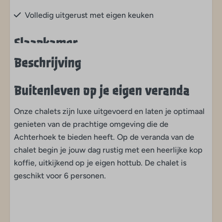
Volledig uitgerust met eigen keuken
Slaapkamer
Beschrijving
Bedden aanwezig
Buitenleven op je eigen veranda
Woonruimte
Onze chalets zijn luxe uitgevoerd en laten je optimaal
Compleet gemeubileerd
genieten van de prachtige omgeving die de
Ruime woonkamer
Achterhoek te bieden heeft. Op de veranda van de
Buiten
chalet begin je jouw dag rustig met een heerlijke kop
koffie, uitkijkend op je eigen hottub. De chalet is
Kindvriendelijk
geschikt voor 6 personen.
Met eigen veranda
Huisdieren