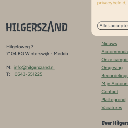
privacybeleid
.
Navigatie
Alles accepte
Nieuws
Hilgeloweg 7
Accommodat
7104 BG Winterswijk - Meddo
Onze campi
M:
info@hilgerszand.nl
Omgeving
T:
0543-551225
Beoordeling
Mijn Accoun
Contact
Plattegrond
Vacatures
Over Hilger