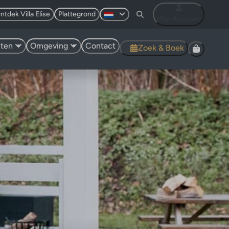
ntdek Villa Elise
Plattegrond
Mijn Account
eiten
Omgeving
Contact
Zoek & Boek