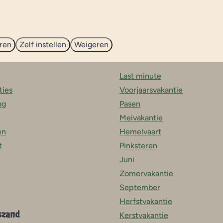
Vakantieperiodes
ren
Zelf instellen
Weigeren
Last minute
ies
Voorjaarsvakantie
ng
Pasen
Meivakantie
en
Hemelvaart
t
Pinksteren
Juni
Zomervakantie
September
Herfstvakantie
szand
Kerstvakantie