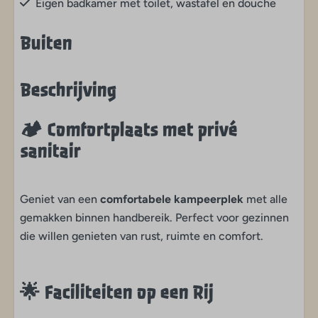
Eigen badkamer met toilet, wastafel en douche
Buiten
Kindvriendelijk
Beschrijving
Huisdieren
🏕️
Comfortplaats met privé
Huisdieren toegestaan
sanitair
Faciliteiten
Geniet van een
comfortabele kampeerplek
met alle
Inclusief 10 A stroom
gemakken binnen handbereik. Perfect voor gezinnen
Inclusief wateraansluiting
die willen genieten van rust, ruimte en comfort.
Met speeltuintje
Met verwarmd privé sanitair
Inclusief TV aansluiting
🌟
Faciliteiten op een Rij