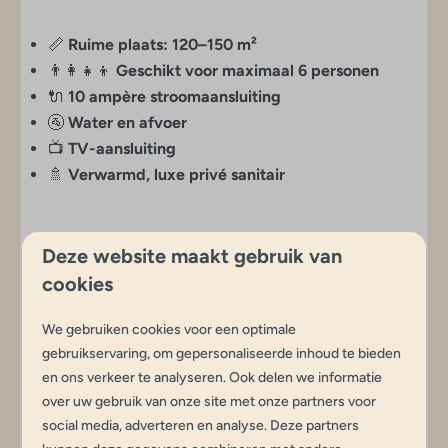
Kinderen
📏
Ruime plaats: 120–150 m²
Op loopafstand van indoor Avonturenpark
👨‍👩‍👧‍👦
Geschikt voor maximaal 6 personen
Animatie tijdens landelijke schoolvakantie
🔌
10 ampère stroomaansluiting
Waterpret op loopafstand van 't Hilgelo
🚰
Water en afvoer
Speeltuintje op bijna elk veld
📺
TV-aansluiting
🚿
Verwarmd, luxe privé sanitair
Deze website maakt gebruik van
cookies
✨
Comfortabel Kamperen
We gebruiken cookies voor een optimale
gebruikservaring, om gepersonaliseerde inhoud te bieden
Ruimte, gemak en luxe combineren in één plek. Ideaal
en ons verkeer te analyseren. Ook delen we informatie
voor een ontspannen verblijf in de natuur, met alle
over uw gebruik van onze site met onze partners voor
voorzieningen direct bij de hand.
social media, adverteren en analyse. Deze partners