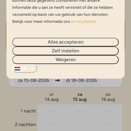
kunnen deze gegevens combineren met andere
informatie die u aan ze heeft verstrekt of die ze hebben
verzameld op basis van uw gebruik van hun diensten.
Bekijk voor meer informatie ons
privacybeleid
.
Beschikbaarheid en prijs
Alles accepteren
Zelf instellen
Weigeren
2 gasten
NL
za
15-08-2026
di
18-08-2026
vr
za
zo
14 aug
15 aug
16 aug
—
—
—
1 nacht
—
—
—
2 nachten